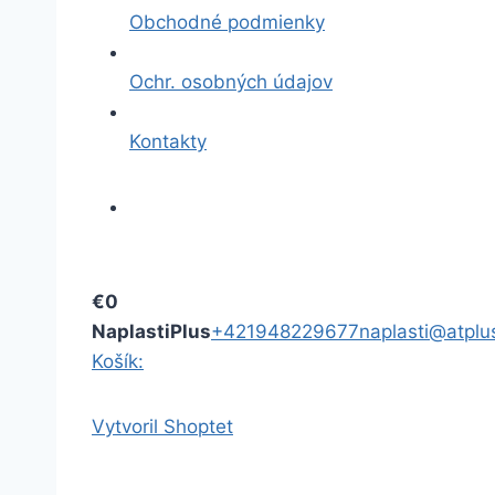
Obchodné podmienky
Ochr. osobných údajov
Kontakty
€0
NaplastiPlus
+421948229677
naplasti@atplu
Košík:
Vytvoril Shoptet