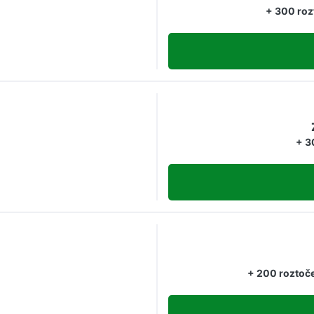
+ 300 roz
+ 3
+ 200 roztoč