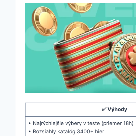
✅ Výhody
• Najrýchlejšie výbery v teste (priemer 18h)
• Rozsiahly katalóg 3400+ hier