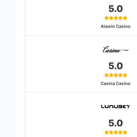
5.0
Alawin Casino
5.0
Casina Casino
5.0