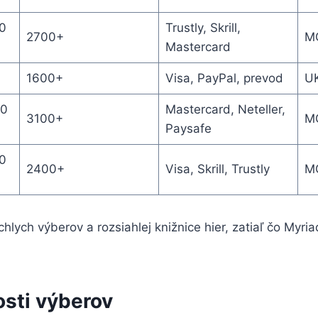
0
Trustly, Skrill,
2700+
M
Mastercard
1600+
Visa, PayPal, prevod
U
20
Mastercard, Neteller,
3100+
M
Paysafe
0
2400+
Visa, Skrill, Trustly
M
chlych výberov a rozsiahlej knižnice hier, zatiaľ čo My
osti výberov