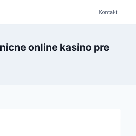
Kontakt
nicne online kasino pre