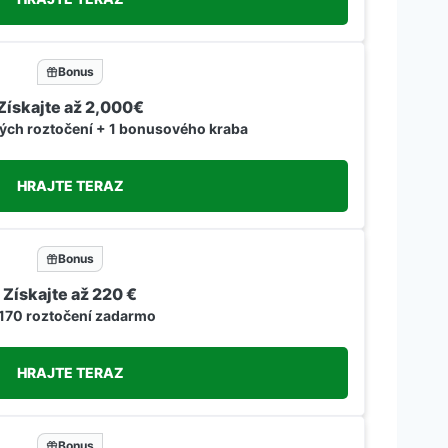
Bonus
Získajte až 2,000€
ch roztočení + 1 bonusového kraba
HRAJTE TERAZ
Bonus
Získajte až 220 €
170 roztočení zadarmo
HRAJTE TERAZ
Bonus