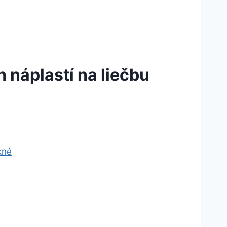
náplastí na liečbu
kné