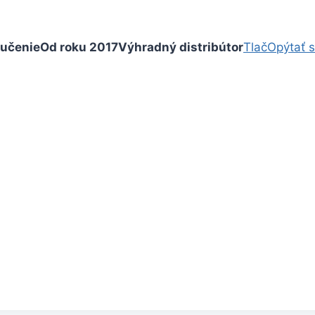
ručenie
Od roku 2017
Výhradný distribútor
Tlač
Opýtať 