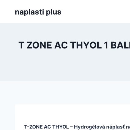
Skip
naplasti plus
to
content
T ZONE AC THYOL 1 BALEN
T-ZONE AC THYOL – Hydrogélová náplasť na l