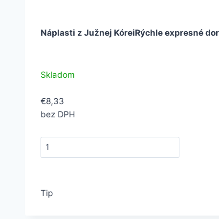
Náplasti z Južnej Kórei
Rýchle expresné do
Skladom
€8,33
bez DPH
Tip