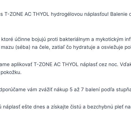
 s T-ZONE AC THYOL hydrogélovou náplasťou! Balenie ob
ktoré účinne bojujú proti bakteriálnym a mykotickým inf
mazu (séba) na čele, zatiaľ čo hydratuje a osviežuje p
čame aplikovať T-ZONE AC THYOL náplasť cez noc. Vďaka
 pokožku.
porúčame vám zvážiť nákup 5 až 7 balení podľa stupňa p
plasť ešte dnes a získajte čistú a bezchybnú pleť na č