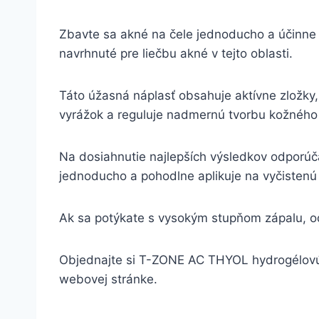
Zbavte sa akné na čele jednoducho a účinne
navrhnuté pre liečbu akné v tejto oblasti.
Táto úžasná náplasť obsahuje aktívne zložky, 
vyrážok a reguluje nadmernú tvorbu kožného 
Na dosiahnutie najlepších výsledkov odporú
jednoducho a pohodlne aplikuje na vyčistenú
Ak sa potýkate s vysokým stupňom zápalu, od
Objednajte si T-ZONE AC THYOL hydrogélovú ná
webovej stránke.