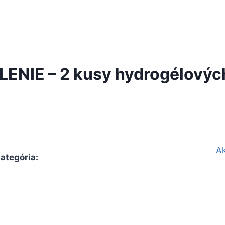
NIE – 2 kusy hydrogélových 
A
ategória
: