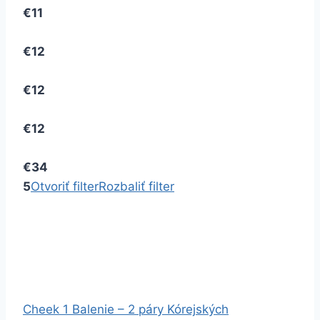
€11
€12
€12
€12
€34
5
Otvoriť filter
Rozbaliť filter
Cheek 1 Balenie – 2 páry Kórejských