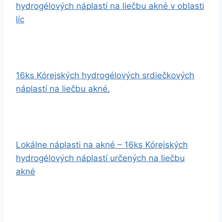
hydrogélových náplastí na liečbu akné v oblasti
líc
16ks Kórejských hydrogélových srdiečkových
náplastí na liečbu akné.
Lokálne náplasti na akné – 16ks Kórejských
hydrogélových náplastí určených na liečbu
akné