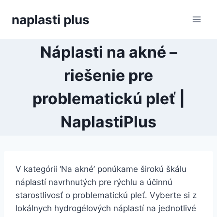
Skip
naplasti plus
to
content
Náplasti na akné –
riešenie pre
problematickú pleť |
NaplastiPlus
V kategórii ‘Na akné’ ponúkame širokú škálu
náplastí navrhnutých pre rýchlu a účinnú
starostlivosť o problematickú pleť. Vyberte si z
lokálnych hydrogélových náplastí na jednotlivé