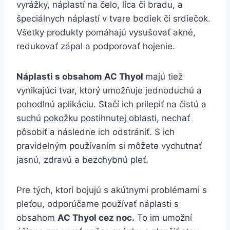
vyrážky, náplastí na čelo, líca či bradu, a
špeciálnych náplastí v tvare bodiek či srdiečok.
Všetky produkty pomáhajú vysušovať akné,
redukovať zápal a podporovať hojenie.
Náplasti s obsahom AC Thyol
majú tiež
vynikajúci tvar, ktorý umožňuje jednoduchú a
pohodlnú aplikáciu. Stačí ich prilepiť na čistú a
suchú pokožku postihnutej oblasti, nechať
pôsobiť a následne ich odstrániť. S ich
pravidelným používaním si môžete vychutnať
jasnú, zdravú a bezchybnú pleť.
Pre tých, ktorí bojujú s akútnymi problémami s
pleťou, odporúčame používať náplasti s
obsahom
AC Thyol cez noc.
To im umožní