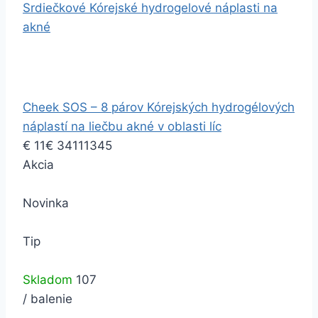
Srdiečkové Kórejské hydrogelové náplasti na
akné
Cheek SOS – 8 párov Kórejských hydrogélových
náplastí na liečbu akné v oblasti líc
€
11
€
34
1
11
34
5
Akcia
Novinka
Tip
Skladom
107
/ balenie